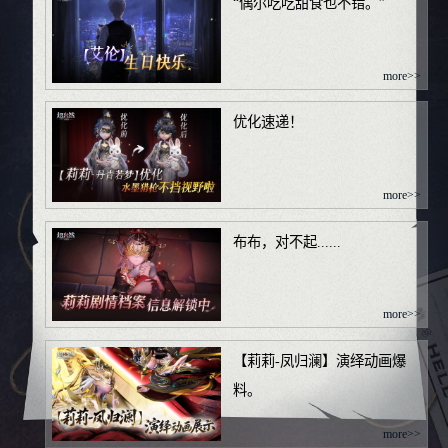
“偶尔吃吃甜食也不错。”
more>>
优化速递！
more>>
布布，对不起......
more>>
【莉莉-凤归澜】演绎动画爆
料。
more>>