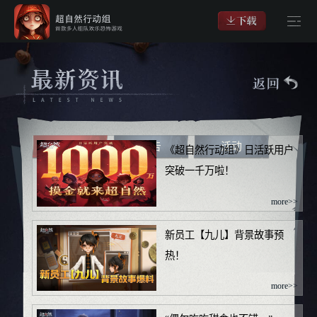
新闻
公告
活动
《超自然行动组》日活跃用户
突破一千万啦！
more>>
新员工【九儿】背景故事预
热！
more>>