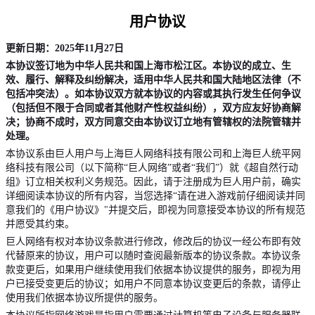
用户协议
更新日期：
2025
年
11
月
27
日
本协议签订地为中华人民共和国上海市松江区。本协议的成立、生
效、履行、解释及纠纷解决，适用中华人民共和国大陆地区法律（不
包括冲突法）。如本协议双方就本协议的内容或其执行发生任何争议
（包括但不限于合同或者其他财产性权益纠纷），双方应友好协商解
决；协商不成时，双方同意交由本协议订立地有管辖权的法院管辖并
处理。
本协议系由巨人用户与上海巨人网络科技有限公司和上海巨人统平网
络科技有限公司（以下简称
“
巨人网络
”
或者
“
我们
”
）就《超自然行动
组》订立相关权利义务规范。因此，请于注册成为巨人用户前，确实
详细阅读本协议的所有内容，当您选择
“
请在进入游戏前仔细阅读并同
意我们的《用户协议》
"
并提交后，即视为同意接受本协议的所有规范
并愿受其约束。
巨人网络有权对本协议条款进行修改，修改后的协议一经公布即有效
代替原来的协议，用户可以随时查阅最新版本的协议条款。本协议条
款变更后，如果用户继续使用我们依据本协议提供的服务，即视为用
户已接受变更后的协议；如用户不同意本协议变更后的条款，请停止
使用我们依据本协议所提供的服务。