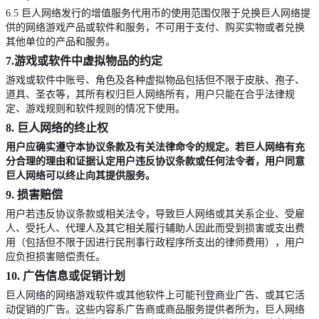
6.5
巨人网络发行的增值服务代用币的使用范围仅限于兑换巨人网络提
供的网络游戏产品或软件和服务，不可用于支付、购买实物或者兑换
其他单位的产品和服务。
7.
游戏或软件中虚拟物品的约定
游戏或软件中账号、角色及各种虚拟物品包括但不限于皮肤、孢子、
道具、圣衣等，其所有权归巨人网络所有，用户只能在合乎法律规
定、游戏规则和软件规则的情况下使用。
8.
巨人网络的终止权
用户应确实遵守本协议条款及有关法律命令的规定。
若巨人网络有充
分合理的理由和证据认定用户违反协议条款或任何法令者，用户同意
巨人网络可以终止向其提供服务。
9.
损害赔偿
用户若违反协议条款或相关法令，导致巨人网络或其关系企业、受雇
人、受托人、代理人及其它相关履行辅助人因此而受到损害或支出费
用（包括但不限于因进行民刑事行政程序所支出的律师费用），用户
应负担损害赔偿责任。
10.
广告信息或促销计划
巨人网络的网络游戏软件或其他软件上可能刊登商业广告、或其它活
动促销的广告。这些内容系广告商或商品服务提供者所为，
巨人网络