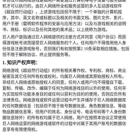
本协议所指网络游戏是指用户需要通过计算机等电子设备与服务器联
机才可以执行的，由巨人网络所全权服务运营的多人互动游戏软件
《超自然行动组》，上述游戏包括但不限于：一个单独的计算机程
序，其中、英文名称或标题以及相关的书面文档、图片文件、影片、
用户手册（载明软件程序的安装与应用方法）以及与游戏相关的说明
书、商标、标识以及任何其他的美术品；以上统称为游戏
。
巨人用户是指通过巨人网络提供的注册方式并同意《用户协议》而获
得游戏帐号进而接受巨人网络服务的个人。任何用户不得借用他人身
份信息注册游戏账号，否则我们有权按照第
2.10
条采取相应措施，包括
但不限于解除协议、终止提供服务等。
1.
知识产权声明：
网络游戏《超自然行动组》的所有相关著作权、专利权、商标、商业
秘密及其它任何所有权或权利，均属巨人网络或其原始授权人所有。
非经巨人网络或原始授权人的同意，任何人或用户均不得擅自下载、
复制、传输、改作、编辑于任何为网络游戏目的以外的使用、任何非
为实现软件功能本身目的或任何以获利为目的的使用，否则应负所有
法律责任。
网络游戏或软件运营过程中产生并储存于巨人网络数据库
的任何数据信息（包括但不限于账号数据信息、角色数据信息、等级
物品数据信息等，但用户的姓名、身份证号、电话号码等个人身份数
据信息除外）的所有权均属于巨人网络，用户在按照本协议正常使用
巨人网络运营的网络游戏或软件的过程中对属于其用户账号的数据信
息享有有限使用权。