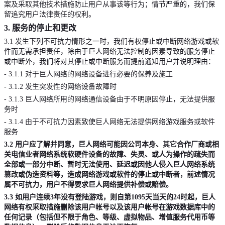
案及采取其他技术措施防止用户从事该等行为；情节严重的，我们保
留追究用户法律责任的权利。
3.
服务的停止和更改
3.1
发生下列不可抗力情形之一时，我们有权停止或中断网络游戏或软
件而无需承担责任，除由于巨人网络无法控制的因素导致的服务停止
或中断外，我们将对其停止或中断服务而提前通知用户并说明理由：
- 3.1.1
对于巨人网络的网络设备进行必要的保养及施工
- 3.1.2
发生突发性的网络设备故障时
- 3.1.3
巨人网络所用的网络通信设备由于不明原因停止，无法提供服
务时
- 3.1.4
由于不可抗力因素致使巨人网络无法提供网络游戏服务或软件
服务
3.2
用户应了解并同意，
巨人网络可能因公司本身、其它合作厂商或相
关电信业者网络系统软硬件设备的故障、失灵、或人为操作的疏失而
全部或一部分中断、暂时无法使用、延迟或因他人侵入巨人网络系统
篡改或伪造资料等，造成网络游戏或软件的停止或中断者，前述情况
属不可抗力，用户不得要求巨人网络提供补偿或赔偿。
3.3
如用户连续
3
年没有登陆游戏，则自第
1095
天当天的
24
时起，巨人
网络有权采取措施删除该用户帐号以及该用户帐号在游戏数据库中的
任何记录（包括但不限于角色、等级、虚拟物品、增值服务代用币等