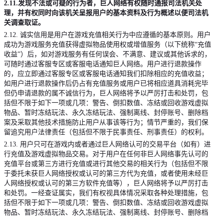
2.11.
发现不法或可疑的行为者，巨人网络有权随时通报司法机关处
理，并有权同时向该机关呈报用户的基本资料及行为概述以便司法机
关调查取证。
2.12.
诚实信用是用户在游戏充值相关行为中应遵循的基本原则。用户
成功为游戏服务充值获得虚拟物品使用权或增值服务（以下统称
“
充值
收益
”
）后，如对游戏服务有任何误会、不满意、建议或其他诉求的，
可随时通过客服专区或客服电话通知巨人网络。用户进行退款操作
的，应立即通过客服专区或客服电话通知我们扣除相应的充值收益；
如用户进行退款操作后仍占有充值服务或用户已将相应道具消耗完毕
但仍申请退款的属不诚信行为，巨人网络将予以严厉打击和处罚，包
括但不限于如下一项或几项：警告、倒扣数值、冻结或回收游戏虚拟
物品、暂时冻结玩法、永久冻结玩法、强制离线、封停账号、删除档
案及采取其他技术措施防止用户从事该等行为；情节严重的，我们保
留追究用户法律责任（包括但不限于民事责任、刑事责任）的权利。
2.13.
用户只可在游戏内或者通过巨人网络认可的交易平台（如有）进
行充值及游戏虚拟物品交易。对于用户在任何非巨人网络事先认可的
充值平台或第三方进行充值或进行其他交易的相关行为（包括但不限
于委托未获巨人网络授权或认可的第三方代为充值，或者使用未经巨
人网络授权或认可的第三方软件充值等），巨人网络将予以严厉打击
和处罚。一经查证属实，我们有权视具体情况采取各种处理措施，包
括但不限于如下一项或几项：警告、倒扣数值、冻结或回收游戏虚拟
物品、暂时冻结玩法、永久冻结玩法、强制离线、封停账号、删除档