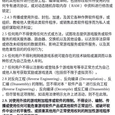
络的其他软件进行还原工程、编译或译码，包括修改软件所使用的任
何专有通讯协议，或对动态随机存取内存（
RAM
）中资料进行修改或
锁定；
- 2.4.3
传播或使用外挂、封包、加速，及其它各种作弊软件程序，或
组织、教唆他人使用此类软件程序，或销售此类软件程序而为私人或
组织谋取经济利益；
2.5
任何用户不得使用任何方式或方法，试图攻击提供游戏服务或软件
服务的相关服务器、路由器、交换机以及其他设备，以达到非法获得
或修改未经授权的数据资料、影响正常游戏服务或软件服务，以及其
他危害性目的的任何行为；
2.6
任何用户不得利用网络游戏系统可能存在的技术缺陷或漏洞而以各
种形式为自己及他人牟利。
2.7
任何用户不得以注册和
/
或登陆多个游戏账号等非正常方式为自己
或他人账号获取奖励或游戏道具（包括但不限于虚拟货币）。
2.8
对反向工程
(Reverse Engineering)
、反向编译
(Decompilation)
、反
汇编
(Disassembly)
的限制。您不得对本
“
软件产品
”
进行反向工程
(Reverse Engineering)
、反向编译
(Decompile)
或反汇编
(Disassemble)
，但尽管有这项限制，如适用法律明示允许上述活动，则不在此限。
2.9.
对使用外挂的游戏附加程序或软件的限制。不得设计、编制、传
播或使用任何可能危害游戏软件产品或其他软件正常运行、或破坏软
件中设计的平衡性、或损害其他用户正常使用权利的附加性游戏程序