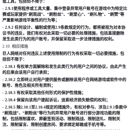
或工具，包括但不限于：
- 2.9.1
使用程序或工具大量、集中登录异常用户账号在游戏中为特定比
赛或玩家提供
“
刷观战
”
、
“
刷粉丝
”
、
“
刷爱心
”
、
“
刷礼物
”
、
“
刷赞
”
等
严重影响游戏平衡性的行为等；
- 2.9.2
任何设计、编制或使用
2.9
条款规定的行为，都将被视为对本协
议书的违反，我们有权对此采取一切必要的处理措施，包括直接删除
发生此类行为的用户账号，并保留采取进一步法律措施的权利。
2.10.
相应措施
巨人网络对任何违反上述使用限制的行为有权采取一切必要措施，包
括但不限于：
- 2.10.1
有权单方面解除和发生此类行为的用户之间的协议，由此产生
的后果由该用户自行承担；
- 2.10.2
立即终止对用户提供服务或删除该用户在网络游戏或软件中的
账号、角色及相关所有资料；
- 2.10.3
有权采取其他任何形式的保护性措施；
- 2.10.4
保留向该用户提起诉讼，追索经济损失赔偿的权利；
- 2.10.5
除
2.10.1
至
2.10.4
规定的措施外，有权对参与、涉及
2.9.1
条款中
“
刷观战
”
、
“
刷粉丝
”
等行为的异常用户账号进行部分游戏功能的限
制，包括限制喜欢、屏蔽签到活动、限制观战、限制送礼、限制关
注、限制留言、限制创建房间、要求绑定邮箱或手机号等。