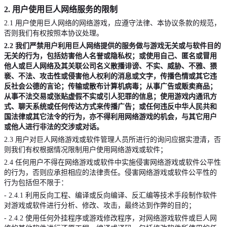
2.
用户使用巨人网络服务的限制
2.1
用户使用巨人网络的网络游戏，应遵守法律、本协议条款的规范，
否则我们有权按照本协议处理。
2.2
我们严禁用户利用巨人网络提供的服务做与游戏无关或与软件目的
无关的行为，包括妨害他人名誉或隐私权；或使用自己、匿名或冒用
他人或巨人网络及其关联公司名义散播诽谤、不实、威胁、不雅、猥
亵、不法、攻击性或侵害他人权利的消息或文字，传播色情或其它违
反社会公德的言论；传输或散布计算机病毒；从事广告或贩卖商品；
从事不法交易或张贴虚假不实或引人犯罪的信息；使用游戏内通讯方
式、聊天系统或任何传达方式来传播广告；或任何违反中华人民共和
国法律或其它法令的行为，亦不得利用网络游戏的机会，与其它用户
或他人进行非法的交涉或对话。
2.3
用户对巨人网络游戏或软件管理人员所进行的询问应据实澄清，否
则我们有权根据情况限制用户使用网络游戏或软件；
2.4
任何用户不得在网络游戏或软件中实施侵害网络游戏或软件公平性
的行为，否则应承担相应的法律责任。
侵害网络游戏或软件公平性的
行为包括但不限于：
- 2.4.1
利用反向工程、编译或反向编译、反汇编等技术手段制作软件
对游戏或软件进行分析、修改、攻击，最终达到作弊的目的；
- 2.4.2
使用任何外挂程序或游戏修改程序，对网络游戏软件或巨人网